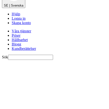
SE | Svenska
Hjälp
Logga in
Skapa konto
Våra tjänster
Priser
Hållbarhet
Blogg
Kundberättelser
Sök