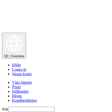
SE | Svenska
Hjälp
Logga in
Skapa konto
Våra tjänster
Priser
Hållbarhet
Blogg
Kundberättelser
Sök