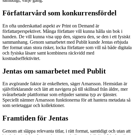
samtidigt, varje gång.
Författarvård som konkurrensfördel
En ofta underskattad aspekt av Print on Demand är
författarperspektivet. Många författare vill kunna hålla sin bok i
handen. De vill kunna visa upp den, signera den, se den i ett fysiskt
sammanhang. Genom samarbetet med Publit kunde Jentas erbjuda
fler format utan stora risker, locka författare som vill nå både digitala
och fysiska läsare samt kombinera räckvidd med
kostnadseffektivitet.
Jentas om samarbetet med Publit
En avgörande faktor är enkelheten, säger Arnarsson. Hemsidan är
självförklarande och lätt att navigera på till skillnad från äldre, mer
svårarbetade plattformar som erbjuder samma typ av tjänster.
Speciellt nämner Arnarsson funktionerna för att hantera metadata så
som serietaggar och kollektioner.
Framtiden för Jentas
Genom att släppa relevanta titlar, i rätt format, samtidigt och utan att