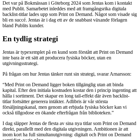
Det var på Bokmässan i Göteborg 2024 som Jentas kom i kontakt
med Publit. Samarbetet inleddes med att framgångsrika digitala
backlist-titlar lades upp som Print on Demand. Något som visade sig
bli en succé. Jentas är i dag ett av de snabbast växande förlagen
bland Publits kunder.
En tydlig strategi
Jentas är typexemplet på en kund som förstått att Print on Demand
inte bara är ett sätt att producera fysiska böcker, utan en
utgivningsstrategi.
På frågan om hur Jentas tänker runt sin strategi, svarar Arnarsson:
“Med Print on Demand ligger boken tillgänglig utan att binda
kapital. Efter den initiala kostnaden kostar den i princip ingenting att
hålla i sortiment. Det skapar en long tail-effekt där även backlist-
titlar fortsätter generera intäkter. Adlibris är vår största
försäljningskanal, men genom att erbjuda fysiska böcker kan vi
också tillgodose en ökande efterfrågan från biblioteken.”
I dag släpper Jentas de flesta av sina nya titlar som Print on Demand
direkt, parallellt med den digitala utgivningen. Ambitionen är att
inom kort ha full simultanutgivning: digitalt och Print on Demand