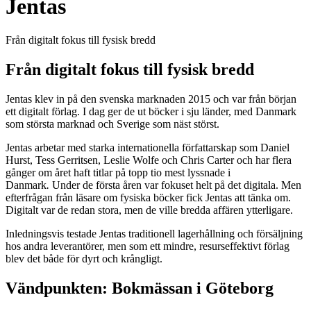
Jentas
Från digitalt fokus till fysisk bredd
Från digitalt fokus till fysisk bredd
Jentas klev in på den svenska marknaden 2015 och var från början
ett digitalt förlag. I dag ger de ut böcker i sju länder, med Danmark
som största marknad och Sverige som näst störst.
Jentas arbetar med starka internationella författarskap som Daniel
Hurst, Tess Gerritsen, Leslie Wolfe och Chris Carter och har flera
gånger om året haft titlar på topp tio mest lyssnade i
Danmark
.
Under de första åren var fokuset helt på det digitala. Men
efterfrågan från läsare om fysiska böcker fick Jentas att tänka om.
Digitalt var de redan stora, men de ville bredda affären ytterligare.
Inledningsvis testade Jentas traditionell lagerhållning och försäljning
hos andra leverantörer, men som ett mindre, resurseffektivt förlag
blev det både för dyrt och krångligt.
Vändpunkten: Bokmässan i Göteborg